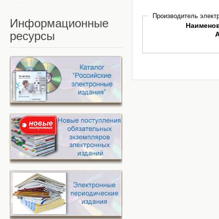
Производитель электр
Информационные
Наимено
ресурсы