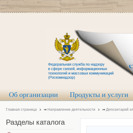
Об организации
Продукты и услуги
Главная страница
⇒
Направление деятельности
⇒
Депозитарий э
Разделы
каталога