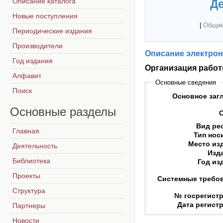
Описание каталога
Де
Новые поступления
|
Общие
Периодические издания
Производители
Описание электрон
Год издания
Организация работ
Алфавит
Основные сведения
Поиск
Основное заг
Основные
разделы
Вид ре
Главная
Тип нос
Место из
Деятельность
Изд
Библиотека
Год из
Проекты
Системные требо
Структура
№ госрегист
Дата регист
Партнеры
Новости