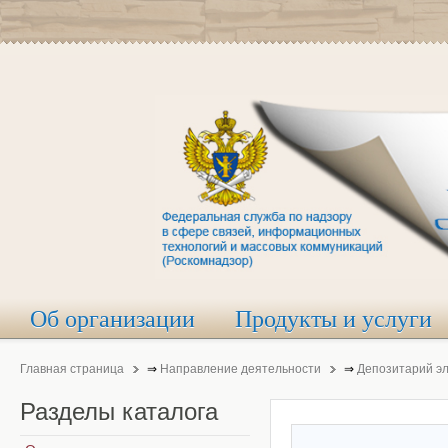
Об организации
Продукты и услуги
Главная страница
⇒
Направление деятельности
⇒
Депозитарий э
Разделы
каталога