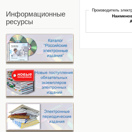
Производитель электр
Информационные
Наимено
ресурсы