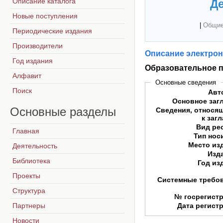
Описание каталога
Де
Новые поступления
|
Общие
Периодические издания
Производители
Описание электрон
Год издания
Образовательное 
Алфавит
Основные сведения
Поиск
Авт
Основное заг
Основные
разделы
Сведения, относя
к заг
Вид ре
Главная
Тип нос
Место из
Деятельность
Изд
Библиотека
Год из
Проекты
Системные требо
Структура
№ госрегист
Партнеры
Дата регист
Новости