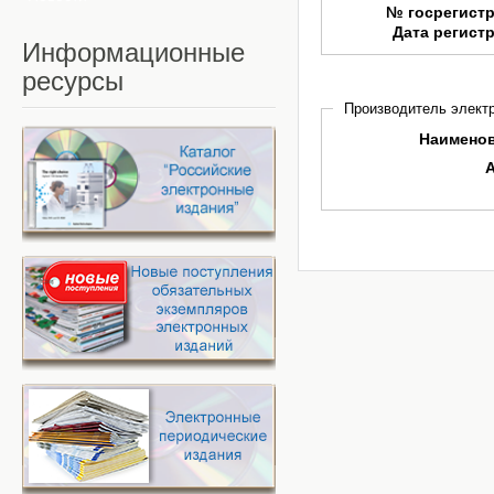
№ госрегист
Дата регист
Информационные
ресурсы
Производитель электр
Наимено