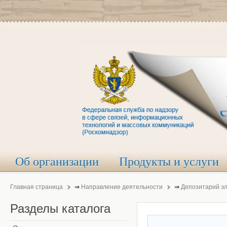
Об организации
Продукты и услуги
Главная страница
⇒
Направление деятельности
⇒
Депозитарий э
Разделы
каталога