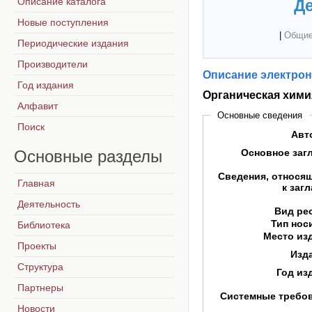
Описание каталога
Де
Новые поступления
|
Общие
Периодические издания
Производители
Описание электрон
Год издания
Органическая хими
Алфавит
Основные сведения
Поиск
Авт
Основные
разделы
Основное заг
Сведения, относя
Главная
к заг
Деятельность
Вид ре
Тип нос
Библиотека
Место из
Проекты
Изд
Структура
Год из
Партнеры
Системные требо
Новости