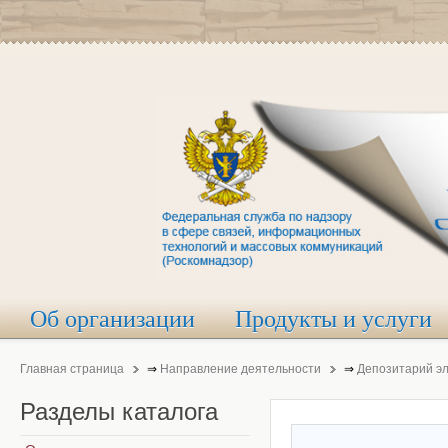
Об организации
Продукты и услуги
Главная страница
⇒
Направление деятельности
⇒
Депозитарий э
Разделы
каталога