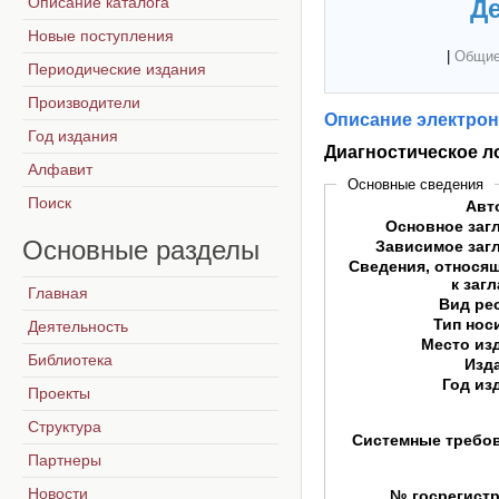
Описание каталога
Де
Новые поступления
|
Общие
Периодические издания
Производители
Описание электрон
Год издания
Диагностическое л
Алфавит
Основные сведения
Поиск
Авт
Основное заг
Основные
разделы
Зависимое заг
Сведения, относя
к заг
Главная
Вид ре
Тип нос
Деятельность
Место из
Библиотека
Изд
Год из
Проекты
Структура
Системные требо
Партнеры
Новости
№ госрегист