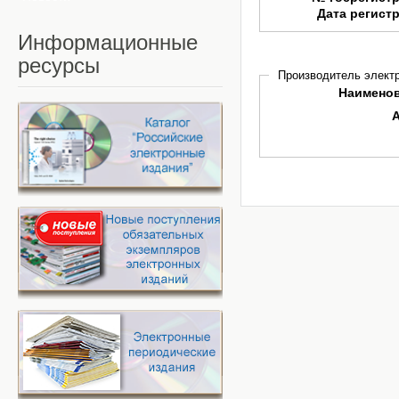
Дата регист
Информационные
ресурсы
Производитель электр
Наимено