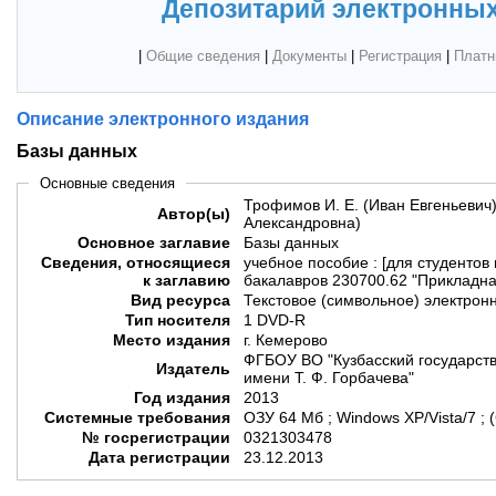
Депозитарий электронных
|
Общие сведения
|
Документы
|
Регистрация
|
Платн
Описание электронного издания
Базы данных
Основные сведения
Трофимов И. Е. (Иван Евгеньевич)
Автор(ы)
Александровна)
Основное заглавие
Базы данных
Сведения, относящиеся
учебное пособие : [для студентов
к заглавию
бакалавров 230700.62 "Прикладн
Вид ресурса
Текстовое (символьное) электрон
Тип носителя
1 DVD-R
Место издания
г. Кемерово
ФГБОУ ВО "Кузбасский государств
Издатель
имени Т. Ф. Горбачева"
Год издания
2013
Системные требования
ОЗУ 64 Мб ; Windows XP/Vista/7 ;
№ госрегистрации
0321303478
Дата регистрации
23.12.2013