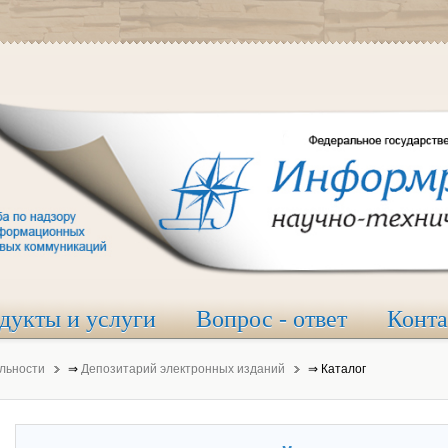
дукты и услуги
Вопрос - ответ
Конт
льности
⇒
Депозитарий электронных изданий
⇒
Каталог