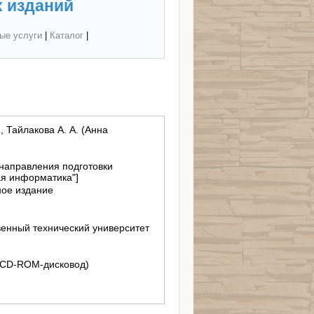
 изданий
ые услуги
|
Каталог
|
, Тайлакова А. А. (Анна
 направления подготовки
ая информатика"]
ное издание
енный технический университет
 (CD-ROM-дисковод)