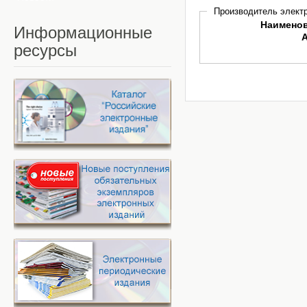
Производитель электр
Наимено
Информационные
ресурсы