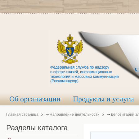
Об организации
Продукты и услуги
Главная страница
⇒
Направление деятельности
⇒
Депозитарий э
Разделы
каталога