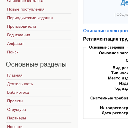
Описание каталога
Де
Новые поступления
|
Общие
Периодические издания
Производители
Описание электрон
Год издания
Регламентация тр
Алфавит
Основные сведения
Поиск
Основное заг
Основные
разделы
Вид ре
Тип нос
Главная
Место из
Изд
Деятельность
Год из
Библиотека
Системные требо
Проекты
№ госрегист
Структура
Дата регист
Партнеры
Новости