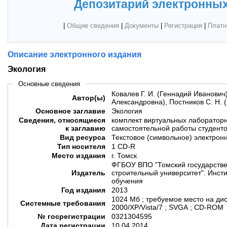
Депозитарий электронных
|
Общие сведения
|
Документы
|
Регистрация
|
Платн
Описание электронного издания
Экология
Основные сведения
Ковалев Г. И. (Геннадий Иванович
Автор(ы)
Александровна), Постников С. Н. 
Основное заглавие
Экология
Сведения, относящиеся
комплект виртуальных лаборатор
к заглавию
самостоятельной работы студент
Вид ресурса
Текстовое (символьное) электрон
Тип носителя
1 CD-R
Место издания
г. Томск
ФГБОУ ВПО "Томский государстве
Издатель
строительный университет". Инсти
обучения
Год издания
2013
1024 Мб ; требуемое место на дис
Системные требования
2000/XP/Vista/7 ; SVGA ; CD-ROM
№ госрегистрации
0321304595
Дата регистрации
10.04.2014