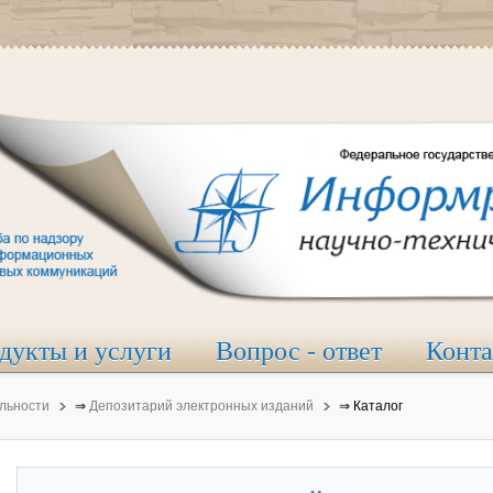
дукты и услуги
Вопрос - ответ
Конт
льности
⇒
Депозитарий электронных изданий
⇒
Каталог