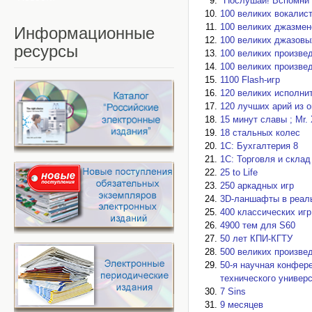
"Послушай! Вспомни о
100 великих вокалис
100 великих джазмен
Информационные
100 великих джазовы
ресурсы
100 великих произве
100 великих произве
1100 Flash-игр
120 великих исполни
120 лучших арий из 
15 минут славы ; Mr.
18 стальных колес
1С: Бухгалтерия 8
1С: Торговля и склад
25 to Life
250 аркадных игр
3D-ланшафты в реаль
400 классических игр
4900 тем для S60
50 лет КПИ-КГТУ
500 великих произве
50-я научная конфер
технического универс
7 Sins
9 месяцев