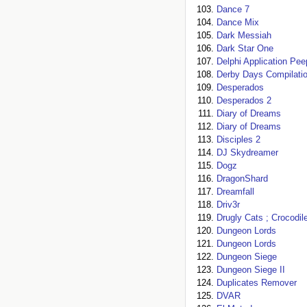
Dance 7
Dance Mix
Dark Messiah
Dark Star One
Delphi Application Pee
Derby Days Compilati
Desperados
Desperados 2
Diary of Dreams
Diary of Dreams
Disciples 2
DJ Skydreamer
Dogz
DragonShard
Dreamfall
Driv3r
Drugly Cats ; Crocodil
Dungeon Lords
Dungeon Lords
Dungeon Siege
Dungeon Siege II
Duplicates Remover
DVAR