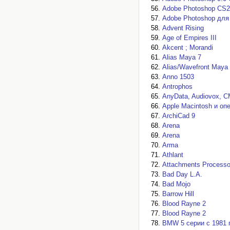
Adobe Photoshop CS2
Adobe Photoshop для
Advent Rising
Age of Empires III
Akcent ; Morandi
Alias Maya 7
Alias/Wavefront Maya
Anno 1503
Antrophos
AnyData, Audiovox, C
Apple Macintosh и оп
ArchiCad 9
Arena
Arena
Arma
Athlant
Attachments Processo
Bad Day L.A.
Bad Mojo
Barrow Hill
Blood Rayne 2
Blood Rayne 2
BMW 5 серии с 1981 п