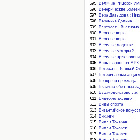
Величие Римской Им
Венерические болезн
Вера Давыдова ; Ник
Вероника Долина
Вертолеты Вьетнама
Верю не верю
Верю не верю
Веселые ладошки
Веселые моторы 2
Веселые приключени
Весь шансон на MP3
Ветераны Великой От
Ветеринарный энцикл
Вечерняя прохлада
Взаимно обратные за
Взаимодействие сист
Видеорелаксация
Виды спорта
Византийское искусс
Викинги
Вилли Токарев
Вилли Токарев
Вилли Токарев
Вилли Токарев