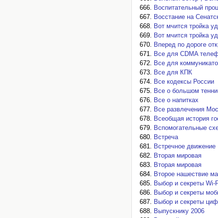
Воспитательный проц
Восстание на Сенатс
Вот мчится тройка у
Вот мчится тройка у
Вперед по дороге отк
Все для CDMA теле
Все для коммуникато
Все для КПК
Все кодексы России
Все о большом тенни
Все о напитках
Все развлечения Мо
Всеобщая история го
Вспомогательные схе
Встреча
Встречное движение
Вторая мировая
Вторая мировая
Второе нашествие м
Выбор и секреты Wi-F
Выбор и секреты мо
Выбор и секреты ци
Выпускнику 2006