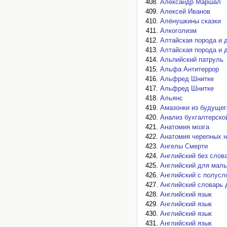
Александр Маршал
Алексей Иванов
Алёнушкины сказки
Алкоголизм
Алтайская порода и 
Алтайская порода и 
Альпийский патруль
Альфа Антитеррор
Альфред Шнитке
Альфред Шнитке
Альянс
Амазонки из будущег
Анализ бухгалтерско
Анатомия мозга
Анатомия черепных 
Ангелы Смерти
Английский без слова
Английский для мал
Английский с полусл
Английский словарь 
Английский язык
Английский язык
Английский язык
Английский язык