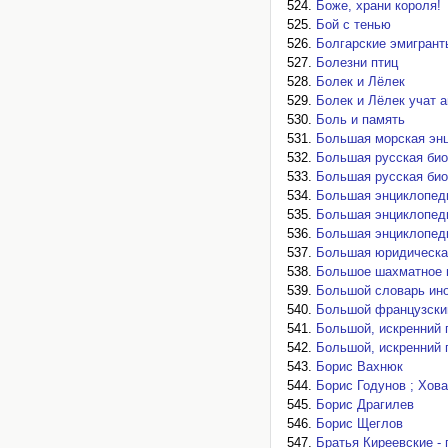
Боже, храни короля!
Бой с тенью
Болгарские эмигрант
Болезни птиц
Болек и Лёлек
Болек и Лёлек учат 
Боль и память
Большая морская эн
Большая русская би
Большая русская би
Большая энциклопед
Большая энциклопед
Большая энциклопеди
Большая юридическа
Большое шахматное пу
Большой словарь ин
Большой французски
Большой, искренний 
Большой, искренний 
Борис Вахнюк
Борис Годунов ; Хов
Борис Драгилев
Борис Щеглов
Братья Киреевские -