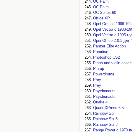
OC Palm
OC Palm
OC Series 60
Office XP
Opel Omega 1986-1994
Opel Vectra с 1988-199
Opel Vectra с 1995 г
OpenOffice 2.0.3 для
Panzer Elite Action
Paradise
Photoshop CS2
Piano and violin conce
Pin-up
Powerdrome
Prey
Prey
Psychonauts
Psychonauts
Quake 4
Quark XPress 6.5
Rainbow Six
Rainbow Six 3
Rainbow Six 3
Range Rover с 1970 по