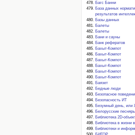
Багс Банни
База данных нормати
результатов интелле
Базы данных
Балеты
Балеты
Бани и сауны
Банк рефератов
Бахыт-Компот
Бахыт-Компот
Бахыт-Компот
Бахыт-Компот
Бахыт-Компот
Бахыт-Компот
Баязет
Бедные люди
Безопасное поведени
Безопасность ИТ
Безумный день, или 
Белорусские песняр
Библиотека 2D-объек
Библиотека в жизни 
Библиотеки и информ
БИГОР