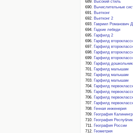
Высокий стиль
Вычислительные сист
Вьетконг
Вьетконг 2
Гавриил Романович Д
Гадкие лебеди
Гарфилд 2
Гарфилд второкласс
Гарфилд второкласс
Гарфилд второкласс
Гарфилд второкласс
Гарфилд дошкольни
Гарфилд малышам
Гарфилд малышам
Гарфилд малышам
Гарфилд первокласс
Гарфилд первокласс
Гарфилд первокласс
Гарфилд первокласс
Генная инженерия
География Калинингр
География Республи
География России
Геометрия