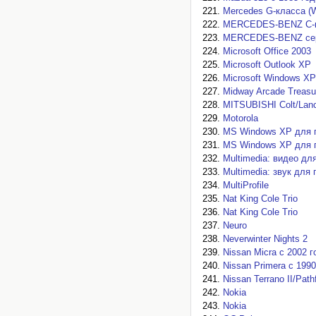
Mercedes G-класса (W
MERCEDES-BENZ C-кла
MERCEDES-BENZ серии
Microsoft Office 2003
Microsoft Outlook XP
Microsoft Windows XP
Midway Arcade Treasur
MITSUBISHI Colt/Lance
Motorola
MS Windows XP для 
MS Windows XP для 
Multimedia: видео дл
Multimedia: звук для
MultiProfile
Nat King Cole Trio
Nat King Cole Trio
Neuro
Neverwinter Nights 2
Nissan Micra с 2002 
Nissan Primera с 1990
Nissan Terrano II/Path
Nokia
Nokia