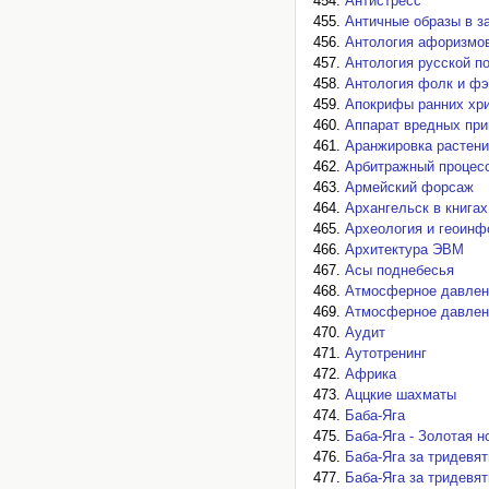
Антистресс
Античные образы в з
Антология афоризмо
Антология русской по
Антология фолк и фэ
Апокрифы ранних хр
Аппарат вредных пр
Аранжировка растен
Арбитражный процес
Армейский форсаж
Архангельск в книгах
Археология и геоинф
Архитектура ЭВМ
Асы поднебесья
Атмосферное давлен
Атмосферное давлен
Аудит
Аутотренинг
Африка
Аццкие шахматы
Баба-Яга
Баба-Яга - Золотая н
Баба-Яга за тридевя
Баба-Яга за тридевя