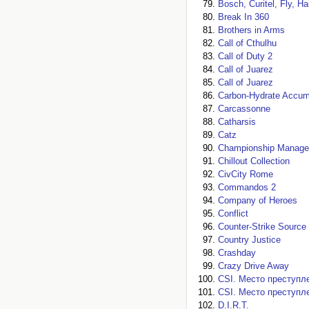
Bosch, Curitel, Fly, H
Break In 360
Brothers in Arms
Call of Cthulhu
Call of Duty 2
Call of Juarez
Call of Juarez
Carbon-Hydrate Accumu
Carcassonne
Catharsis
Catz
Championship Manage
Chillout Collection
CivCity Rome
Commandos 2
Company of Heroes
Conflict
Counter-Strike Source
Country Justice
Crashday
Crazy Drive Away
CSI. Место преступл
CSI. Место преступл
D.I.R.T.