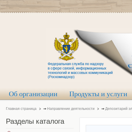
Об организации
Продукты и услуги
Главная страница
⇒
Направление деятельности
⇒
Депозитарий э
Разделы
каталога