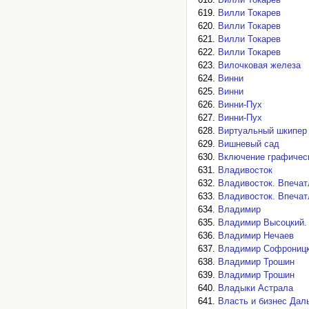
Вилли Токарев
Вилли Токарев
Вилли Токарев
Вилли Токарев
Вилочковая железа
Винни
Винни
Винни-Пух
Винни-Пух
Виртуальный шкипер
Вишневый сад
Включение графическ
Владивосток
Владивосток. Впечатл
Владивосток. Впечатл
Владимир
Владимир Высоцкий.
Владимир Нечаев
Владимир Софроницки
Владимир Трошин
Владимир Трошин
Владыки Астрала
Власть и бизнес Дал