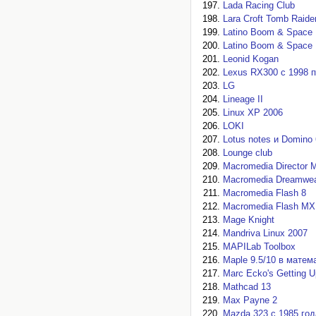
Lada Racing Club
Lara Croft Tomb Raide
Latino Boom & Space
Latino Boom & Space
Leonid Kogan
Lexus RX300 с 1998 п
LG
Lineage II
Linux XP 2006
LOKI
Lotus notes и Domino 
Lounge club
Macromedia Director 
Macromedia Dreamwea
Macromedia Flash 8
Macromedia Flash MX
Mage Knight
Mandriva Linux 2007
MAPILab Toolbox
Maple 9.5/10 в матем
Marc Ecko's Getting U
Mathcad 13
Max Payne 2
Mazda 323 с 1985 го