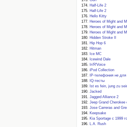
Half-Life 2
Half-Life 2
Hello Kitty
Heroes of Might and M
Heroes of Might and M
Heroes of Might and M
Hidden Stroke II
Hip Hop 6
Hitman
Ice MC
Icewind Dale
In'R'Voice
iPod Collection
IP-телефония не для
IQ-тесты
Ist es fein, jung zu sei
Jacked
Jagged Alliance 2
Jeep Grand Cherokee 
Jose Carreras and Gre
Keepsake
Kia Sportage с 1999 
L.A. Rush