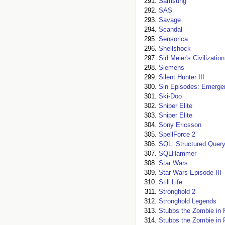
Samsung
SAS
Savage
Scandal
Sensorica
Shellshock
Sid Meier's Civilization
Siemens
Silent Hunter III
Sin Episodes: Emerge
Ski-Doo
Sniper Elite
Sniper Elite
Sony Ericsson
SpellForce 2
SQL: Structured Quer
SQLHammer
Star Wars
Star Wars Episode III
Still Life
Stronghold 2
Stronghold Legends
Stubbs the Zombie in 
Stubbs the Zombie in 