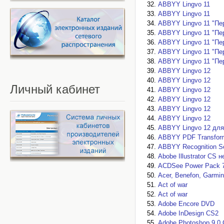
ABBYY Lingvo 11
ABBYY Lingvo 11
ABBYY Lingvo 11 "Пе
ABBYY Lingvo 11 "Пе
ABBYY Lingvo 11 "Пе
ABBYY Lingvo 11 "Пе
ABBYY Lingvo 11 "Пе
ABBYY Lingvo 12
ABBYY Lingvo 12
Личный
кабинет
ABBYY Lingvo 12
ABBYY Lingvo 12
ABBYY Lingvo 12
ABBYY Lingvo 12
ABBYY Lingvo 12 дл
ABBYY PDF Transform
ABBYY Recognition Se
Abobe Illustrator CS 
ACDSee Power Pack 
Acer, Benefon, Garmin,
Act of war
Act of war
Adobe Encore DVD
Adobe InDesign CS2
Adobe Photoshop 9.0