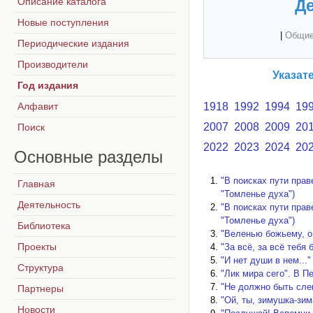
Описание каталога
Де
Новые поступления
|
Общие
Периодические издания
Производители
Указат
Год издания
Алфавит
1918
1992
1994
19
2007
2008
2009
20
Поиск
2022
2023
2024
20
Основные
разделы
"В поисках пути прав
Главная
"Томленье духа")
Деятельность
"В поисках пути прав
"Томленье духа")
Библиотека
"Веленью божьему, о
Проекты
"За всё, за всё тебя 
"И нет души в нем..."
Структура
"Лик мира сего". В П
"Не должно быть сле
Партнеры
"Ой, ты, зимушка-зим
Новости