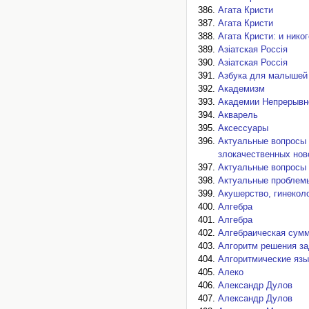
Агата Кристи
Агата Кристи
Агата Кристи: и нико
Азiатская Россiя
Азiатская Россiя
Азбука для малышей
Академизм
Академии Непрерывно
Акварель
Аксессуары
Актуальные вопросы 
злокачественных нов
Актуальные вопросы 
Актуальные проблем
Акушерство, гинекол
Алгебра
Алгебра
Алгебраическая сум
Алгоритм решения за
Алгоритмические яз
Алеко
Александр Дулов
Александр Дулов