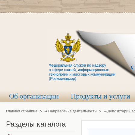
Об организации
Продукты и услуги
Главная страница
⇒
Направление деятельности
⇒
Депозитарий э
Разделы
каталога