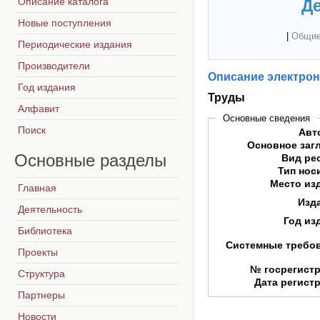
Описание каталога
Де
Новые поступления
|
Общие
Периодические издания
Производители
Описание электрон
Год издания
Труды
Алфавит
Основные сведения
Поиск
Авт
Основное заг
Основные
разделы
Вид ре
Тип нос
Место из
Главная
Изд
Деятельность
Год из
Библиотека
Системные требо
Проекты
№ госрегист
Структура
Дата регист
Партнеры
Новости