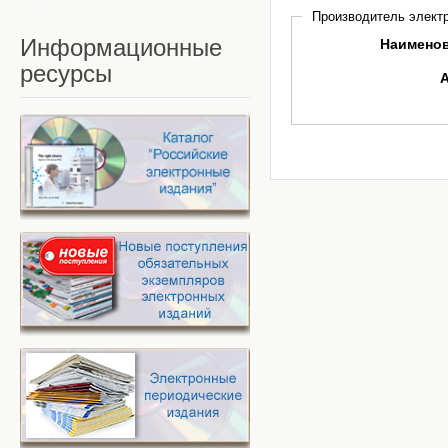
Производитель электр
Информационные
Наимено
ресурсы