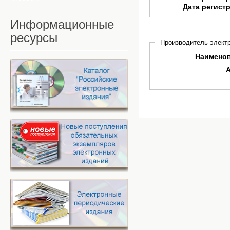
Дата регист
Информационные
ресурсы
Производитель электр
Наимено