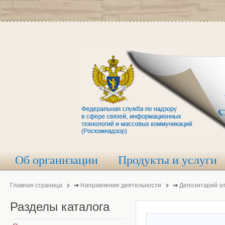
Об организации
Продукты и услуги
Главная страница
⇒
Направление деятельности
⇒
Депозитарий э
Разделы
каталога