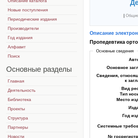
Описание каталога
Де
Новые поступления
|
Общие
Периодические издания
Производители
Описание электрон
Год издания
Пропедевтика орто
Алфавит
Основные сведения
Поиск
Авт
Основные
разделы
Основное заг
Сведения, относя
к заг
Главная
Вид ре
Деятельность
Тип нос
Библиотека
Место из
Изд
Проекты
Год из
Структура
Системные требо
Партнеры
Новости
№ госрегист