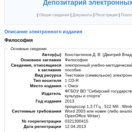
Депозитарий электронных
|
Общие сведения
|
Документы
|
Регистрация
|
Платн
Описание электронного издания
Философия
Основные сведения
Автор(ы)
Константинов Д. В. (Дмитрий Вла
Основное заглавие
Философия
Сведения, относящиеся
электронный учебно-методический
к заглавию
пособие
Вид ресурса
Текстовое (символьное) электрон
Тип носителя
1 CD-R
Место издания
г. Омск
ФГБОУ ВО "Сибирский государств
Издатель
культуры и спорта"
Год издания
2013
процессор 1,3 ГГц ; 512 Мб ; Windo
Системные требования
Word 2003 или новее (либо аналог:
OpenOffice Writer)
№ госрегистрации
0321300415
Дата регистрации
12.04.2013