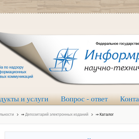
дукты и услуги
Вопрос - ответ
Конт
льности
⇒
Депозитарий электронных изданий
⇒
Каталог