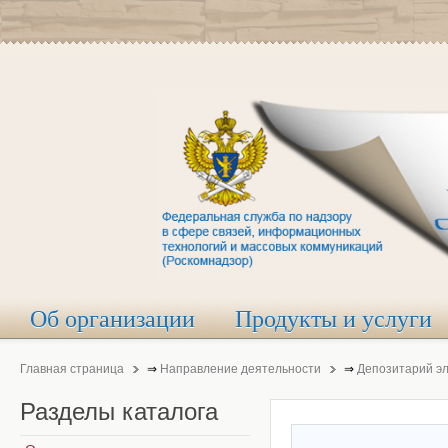
Об организации
Продукты и услуги
Главная страница
⇒
Направление деятельности
⇒
Депозитарий э
Разделы
каталога