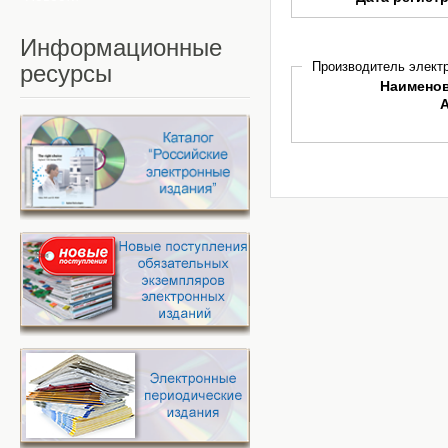
Информационные
Производитель электр
ресурсы
Наимено