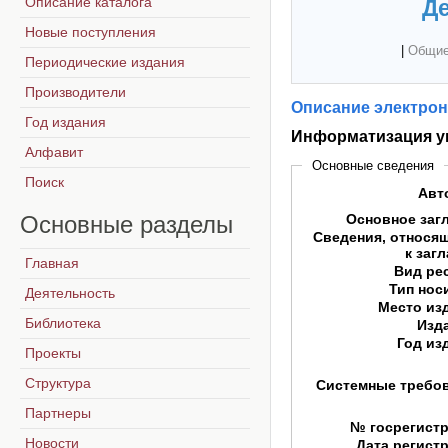
Описание каталога
Де
Новые поступления
|
Общие
Периодические издания
Производители
Описание электрон
Год издания
Информатизация у
Алфавит
Основные сведения
Поиск
Авт
Основные
разделы
Основное заг
Сведения, относя
к заг
Главная
Вид ре
Тип нос
Деятельность
Место из
Библиотека
Изд
Год из
Проекты
Структура
Системные требо
Партнеры
№ госрегист
Новости
Дата регист