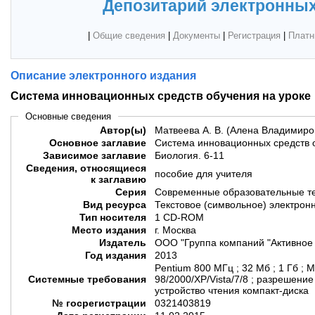
Депозитарий электронных
|
Общие сведения
|
Документы
|
Регистрация
|
Платн
Описание электронного издания
Система инновационных средств обучения на уроке
Основные сведения
Автор(ы)
Матвеева А. В. (Алена Владимиров
Основное заглавие
Система инновационных средств 
Зависимое заглавие
Биология. 6-11
Сведения, относящиеся
пособие для учителя
к заглавию
Серия
Современные образовательные т
Вид ресурса
Текстовое (символьное) электрон
Тип носителя
1 CD-ROM
Место издания
г. Москва
Издатель
ООО "Группа компаний "Активное
Год издания
2013
Pentium 800 МГц ; 32 Мб ; 1 Гб ; M
Системные требования
98/2000/XP/Vista/7/8 ; разрешение
устройство чтения компакт-диска
№ госрегистрации
0321403819