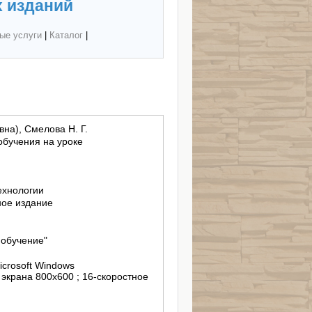
 изданий
ые услуги
|
Каталог
|
на), Смелова Н. Г.
обучения на уроке
ехнологии
ное издание
 обучение"
icrosoft Windows
 экрана 800х600 ; 16-скоростное