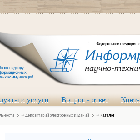
дукты и услуги
Вопрос - ответ
Конт
льности
⇒
Депозитарий электронных изданий
⇒
Каталог