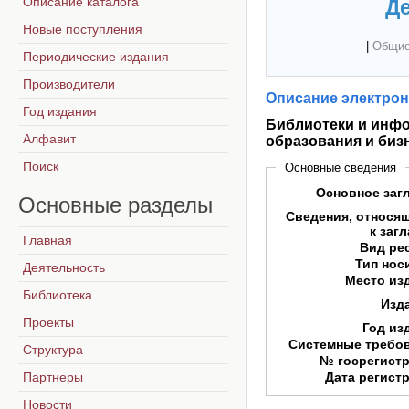
Описание каталога
Де
Новые поступления
|
Общие
Периодические издания
Производители
Описание электрон
Год издания
Библиотеки и инфо
Алфавит
образования и биз
Поиск
Основные сведения
Основное заг
Основные
разделы
Сведения, относя
к заг
Главная
Вид ре
Тип нос
Деятельность
Место из
Библиотека
Изд
Проекты
Год из
Системные требо
Структура
№ госрегист
Партнеры
Дата регист
Новости