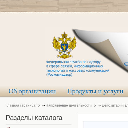
Об организации
Продукты и услуги
Главная страница
⇒
Направление деятельности
⇒
Депозитарий э
Разделы
каталога