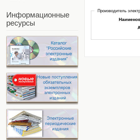
Производитель электр
Информационные
Наимено
ресурсы