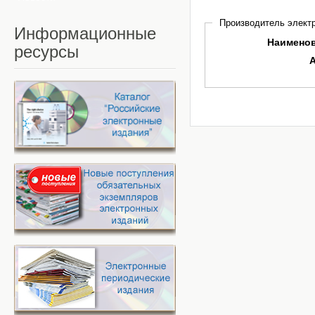
Производитель электр
Информационные
Наимено
ресурсы