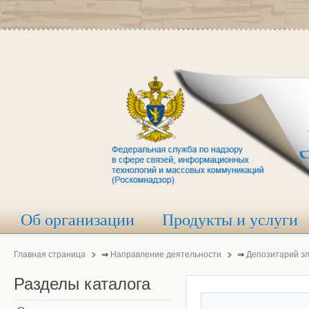
Об организации
Продукты и услуги
Главная страница
⇒
Направление деятельности
⇒
Депозитарий э
Разделы
каталога