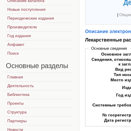
Описание каталога
Де
Новые поступления
|
Общие
Периодические издания
Производители
Описание электрон
Год издания
Лекарственные ра
Алфавит
Основные сведения
Поиск
Основное заг
Сведения, относя
Основные
разделы
к заг
Вид ре
Тип нос
Главная
Место из
Деятельность
Изд
Библиотека
Год из
Проекты
Системные требо
Структура
№ госрегист
Дата регист
Партнеры
Новости