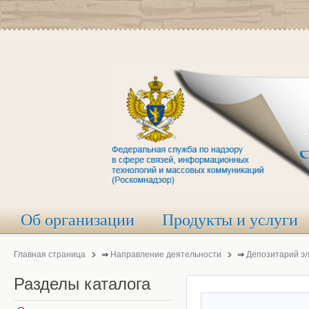
Об организации
Продукты и услуги
Главная страница
⇒
Направление деятельности
⇒
Депозитарий э
Разделы
каталога