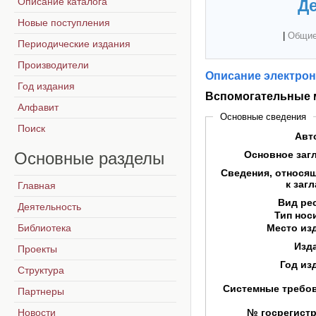
Описание каталога
Де
Новые поступления
|
Общие
Периодические издания
Производители
Описание электрон
Год издания
Вспомогательные 
Алфавит
Основные сведения
Поиск
Авт
Основные
разделы
Основное заг
Сведения, относя
к заг
Главная
Вид ре
Деятельность
Тип нос
Библиотека
Место из
Изд
Проекты
Год из
Структура
Системные требо
Партнеры
Новости
№ госрегист