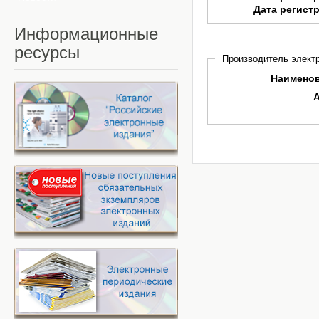
Дата регист
Информационные
ресурсы
Производитель электр
Наимено