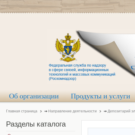
Об организации
Продукты и услуги
Главная страница
⇒
Направление деятельности
⇒
Депозитарий э
Разделы
каталога