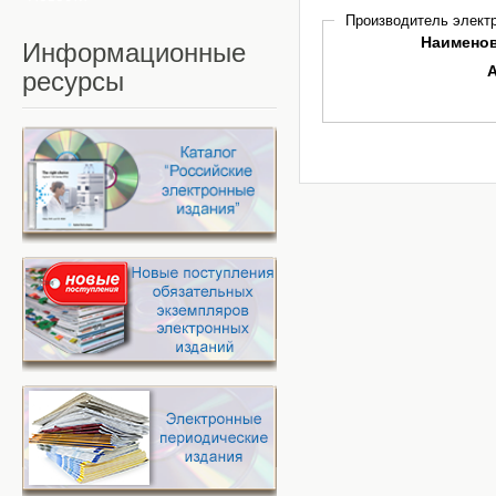
Производитель электр
Наимено
Информационные
ресурсы