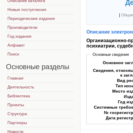
Описание каталога
Де
Новые поступления
|
Общие
Периодические издания
Производители
Описание электрон
Год издания
Организационно-пр
Алфавит
психиатрии, судеб
Поиск
Основные сведения
Основное заг
Основные
разделы
Сведения, относя
к заг
Главная
Вид ре
Тип нос
Деятельность
Место из
Библиотека
Изд
Год из
Проекты
Системные требо
№ госрегист
Структура
Дата регист
Партнеры
Новости