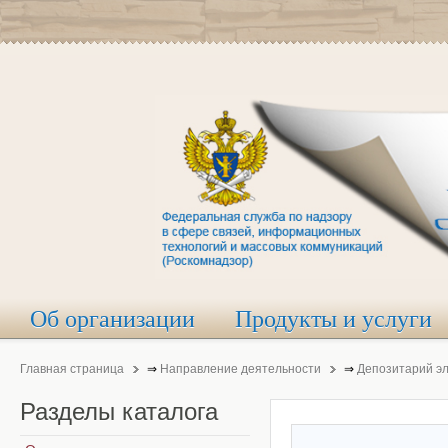
Об организации
Продукты и услуги
Главная страница
⇒
Направление деятельности
⇒
Депозитарий э
Разделы
каталога