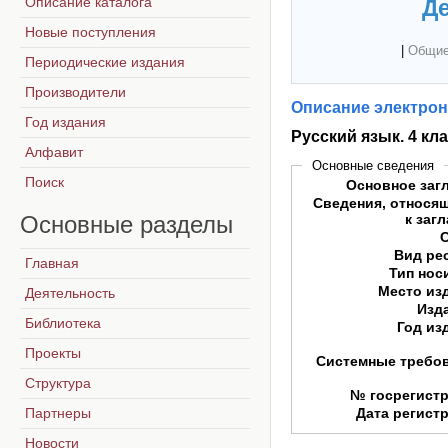
Описание каталога
Де
Новые поступления
|
Общие
Периодические издания
Производители
Описание электрон
Год издания
Русский язык. 4 кл
Алфавит
Основные сведения
Поиск
Основное заг
Сведения, относя
Основные
разделы
к заг
Вид ре
Главная
Тип нос
Место из
Деятельность
Изд
Библиотека
Год из
Проекты
Системные требо
Структура
№ госрегист
Партнеры
Дата регист
Новости