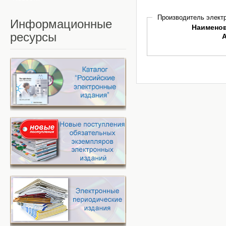
Производитель электр
Информационные
Наимено
ресурсы