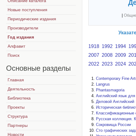
Описание каталога
Де
Новые поступления
|
Общие
Периодические издания
Производители
Указат
Год издания
Алфавит
1918
1992
1994
19
2007
2008
2009
20
Поиск
2022
2023
2024
20
Основные
разделы
Contemporary Fine Art
Главная
Langrus
Деятельность
Phantasmagoria
Английский язык для
Библиотека
Деловой Английский
Проекты
Историческая библио
Классификационные 
Структура
Русская коллекция. 
Сокровища России
Партнеры
Сто графических зад
Новости