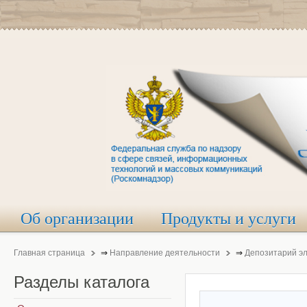
Об организации
Продукты и услуги
Главная страница
⇒
Направление деятельности
⇒
Депозитарий э
Разделы
каталога