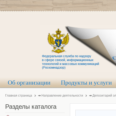
Об организации
Продукты и услуги
Главная страница
⇒
Направление деятельности
⇒
Депозитарий э
Разделы
каталога