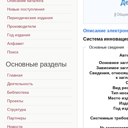
Описание каталога
Де
Новые поступления
|
Общие
Периодические издания
Производители
Описание электрон
Год издания
Система инновацио
Алфавит
Основные сведения
Поиск
Авт
Основные
разделы
Основное заг
Зависимое заг
Сведения, относя
Главная
к заг
Деятельность
Вид ре
Библиотека
Тип нос
Место из
Проекты
Изд
Год из
Структура
Партнеры
Системные требо
Новости
№ госрегист