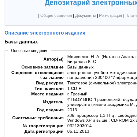
Депозитарий электронных
|
Общие сведения
|
Документы
|
Регистрация
|
Платн
Описание электронного издания
Базы данных
Основные сведения
Моисеенко Н. А. (Наталья Анатоль
Автор(ы)
Бицалова К. С.
Основное заглавие
Базы данных
Сведения, относящиеся
электронное учебно-методическое 
к заглавию
направления 230400 "Информацио
Вид ресурса
Текстовое (символьное) электрон
Тип носителя
1 CD-R
Место издания
г. Грозный
ФГБОУ ВПО "Грозненский государ
Издатель
университет имени академика М.
Год издания
2013
х86, процессор 1,3 ГГц ; свободн
Системные требования
Windows XP и выше ; CD-ROM 2х 
№ госрегистрации
0321303014
Дата регистрации
05.11.2013