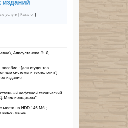
 изданий
ые услуги
|
Каталог
|
евна), Алисултанова Э. Д.,
пособие : [для студентов
нные системы и технологии"]
ное издание
ственный нефтяной технический
 Д. Миллионщикова"
ое место на HDD 146 Мб ;
и выше, мышь