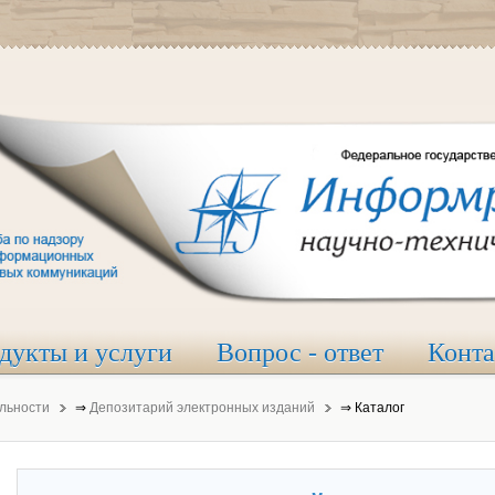
дукты и услуги
Вопрос - ответ
Конт
льности
⇒
Депозитарий электронных изданий
⇒
Каталог