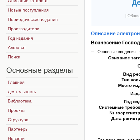
Описание каталога
Де
Новые поступления
|
Общие
Периодические издания
Производители
Описание электрон
Год издания
Вознесение Господ
Алфавит
Основные сведения
Поиск
Основное заг
Основные
разделы
Вид ре
Тип нос
Главная
Место из
Деятельность
Изд
Библиотека
Год из
Системные требо
Проекты
№ госрегист
Дата регист
Структура
Партнеры
Новости