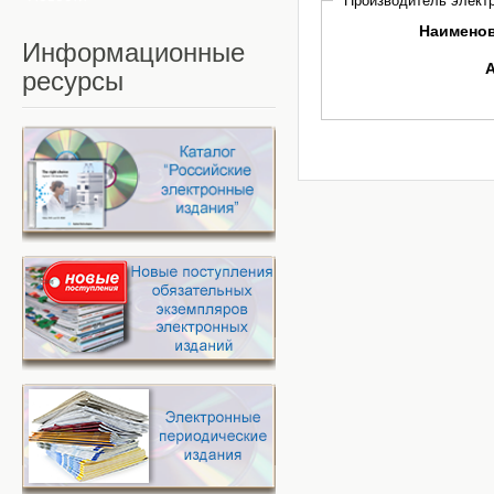
Производитель электр
Наимено
Информационные
ресурсы