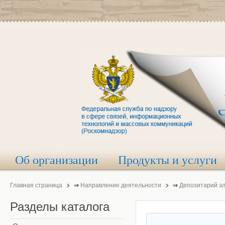
Об организации
Продукты и услуги
Главная страница
⇒
Направление деятельности
⇒
Депозитарий э
Разделы
каталога