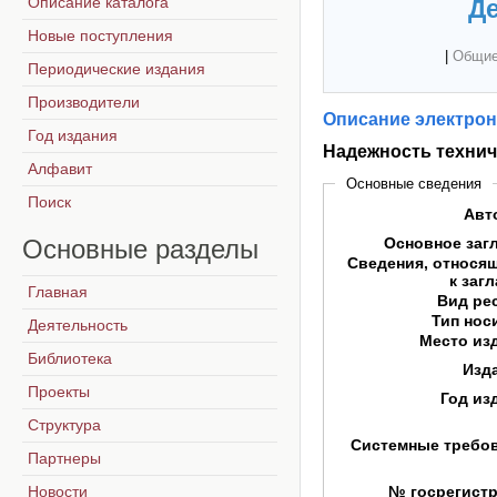
Описание каталога
Де
Новые поступления
|
Общие
Периодические издания
Производители
Описание электрон
Год издания
Надежность технич
Алфавит
Основные сведения
Поиск
Авт
Основные
разделы
Основное заг
Сведения, относя
к заг
Главная
Вид ре
Тип нос
Деятельность
Место из
Библиотека
Изд
Проекты
Год из
Структура
Системные требо
Партнеры
Новости
№ госрегист