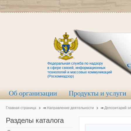
Об организации
Продукты и услуги
Главная страница
⇒
Направление деятельности
⇒
Депозитарий э
Разделы
каталога