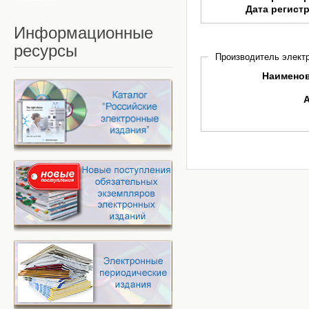
Дата регист
Информационные
ресурсы
Производитель электр
Наимено