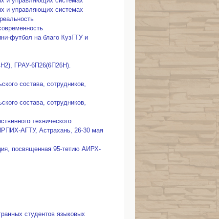
ых и управляющих системах
ых и управляющих системах
 реальность
 современность
мини-футбол на благо КузГТУ и
Н2), ГРАУ-6П26(6П26Н).
ского состава, сотрудников,
ского состава, сотрудников,
ственного технического
ИРПИХ-АГТУ, Астрахань, 26-30 мая
ция, посвященная 95-тетию АИРХ-
остранных студентов языковых