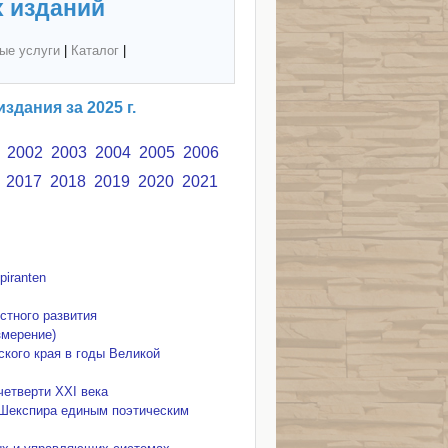
 изданий
ые услуги
|
Каталог
|
здания за 2025 г.
2002
2003
2004
2005
2006
2017
2018
2019
2020
2021
piranten
стного развития
змерение)
ского края в годы Великой
четверти XXI века
" Шекспира единым поэтическим