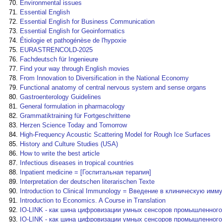
Environmental issues
Essential English
Essential English for Business Communication
Essential English for Geoinformatics
Étiologie et pathogénèse de l'hypoxie
EURASTRENCOLD-2025
Fachdeutsch für Ingenieure
Find your way through English movies
From Innovation to Diversification in the National Economy
Functional anatomy of central nervous system and sense organs
Gastroenterology Guidelines
General formulation in pharmacology
Grammatiktraining für Fortgeschrittene
Herzen Science Today and Tomorrow
High-Frequency Acoustic Scattering Model for Rough Ice Surfaces
History and Culture Studies (USA)
How to write the best article
Infectious diseases in tropical countries
Inpatient medicine = [Госпитальная терапия]
Interpretation der deutschen literarischen Texte
Introduction to Clinical Immunology = Введение в клиническую им
Introduction to Economics. A Course in Translation
IO-LINK - как шина цифровизации умных сенсоров промышленного
IO-LINK - как шина цифровизации умных сенсоров промышленного