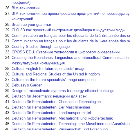
профилей)
BIM-технологии
BIM-технологии при проектировании предприятий по производству
конструкций
Brush up your grammar
CLO 3D как проектный инструмент дизайнера в индустрии моды
Communication en français pour les étudiants de la 1-ère année des s
Communication en français pour les étudiants de la 1-ère année des 
Country Studies through Language
CROSS EDU. Сквозные технологии в цифровом образовании
Crossing the Boundaries. Linguistics and Intercultural Communicati
межкультурная коммуникация
Cultural English for future specialists' image
Cultural and Regional Studies of the United Kingdom
Culture as the future specialists' image component
Debussy's Garden
Design of microclimate systems for energy-efficient buildings
Deutsch für Jedermann: немецкий для всех
Deutsch für Fernstudenten. Chemische Technologien
Deutsch für Fernstudenten. Der Maschinenbau
Deutsch für Fernstudenten. Landtransportmittel
Deutsch für Fernstudenten. Mechatronik und Robotertechnik
Deutsch für Fernstudenten. Technologische Maschinen und Ausrüstun
Deutsch für Fernstudenten. Wissenschaft und Forschung