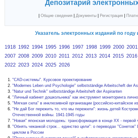
Депозитарий электронных
|
Общие сведения
|
Документы
|
Регистрация
|
Платн
Указатель электронных изданий по году и
1918
1992
1994
1995
1996
1997
1998
1999
2000
2001
2007
2008
2009
2010
2011
2012
2013
2014
2015
2016
2022
2023
2024
2025
2026
"CAD-системы". Курсовое проектирование
"Modernes Leben und Psychologie" selbstständige Arbeitscheft der As
"Natur und Technik" selbstständige Arbeitsheft der Aspiranten
"Личный кабинет дошкольника" как инструмент мониторинга лично
"Мягкая сила" в инклюзивной организации (российско-китайское и
"Не дай Бог пережить то, что мы пережили": жизнь детей Костром
Отечественной войны. 1941-1945 годы
"Новая" японская молодежь: трансформация в конце XX - первой 
"Обнять чеканкой строк... единство цели": о переводах "Сонетов
циклом в России