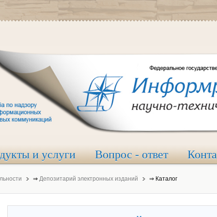
дукты и услуги
Вопрос - ответ
Конт
льности
⇒
Депозитарий электронных изданий
⇒
Каталог