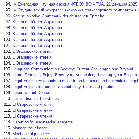
IV Ежегодная Научная сессия ФГБОУ ВО ЧГМА, 22 декабря 2025 г.
IV Студенческий конгресс: экономика транспортного комплекса в 
Kommunikative Grammatik der deutschen Sprache
Kursbuch für den Aspiranten
Kursbuch für den Aspiranten
Kursbuch für den Aspiranten
Kursbuch für den Aspiranten
Kursbuch für den Aspiranten
L Огаревские чтения
L Огаревские чтения
L Огаревские чтения
Language Сommunication Society: Current Challenges and Beyond
Learn, Practice, Enjoy! Boost your Vocabulary! Level up your English 
Legal English essentials: a guide to professional and specialized lega
Legal English for success: vocabulary, texts and practice
Lesen wir auf Deutsch!
Let us discuss the stories
LI Огаревские чтения
LI Огаревские чтения
LI Огаревские чтения
Listening for engineering students
Manage your image
Mechanical jaundice