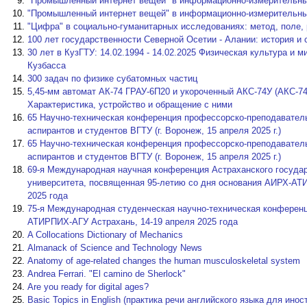
"Промышленный интернет вещей" в информационно-измерительн
"Промышленный интернет вещей" в информационно-измерительн
"Цифра" в социально-гуманитарных исследованиях: метод, поле,
100 лет государственности Северной Осетии - Алании: история и
30 лет в КузГТУ: 14.02.1994 - 14.02.2025 Физическая культура и 
Кузбасса
300 задач по физике субатомных частиц
5,45-мм автомат АК-74 ГРАУ-6П20 и укороченный АКС-74У (АКС-74
Характеристика, устройство и обращение с ними
65 Научно-техническая конференция профессорско-преподаватель
аспирантов и студентов ВГТУ (г. Воронеж, 15 апреля 2025 г.)
65 Научно-техническая конференция профессорско-преподаватель
аспирантов и студентов ВГТУ (г. Воронеж, 15 апреля 2025 г.)
69-я Международная научная конференция Астраханского государ
университета, посвященная 95-летию со дня основания АИРХ-АТ
2025 года
75-я Международная студенческая научно-техническая конферен
АТИРПИХ-АГУ Астрахань, 14-19 апреля 2025 года
A Collocations Dictionary of Mechanics
Almanack of Science and Technology News
Anatomy of age-related changes the human musculoskeletal system
Andrea Ferrari. "El camino de Sherlock"
Are you ready for digital ages?
Basic Topics in English (практика речи английского языка для ин