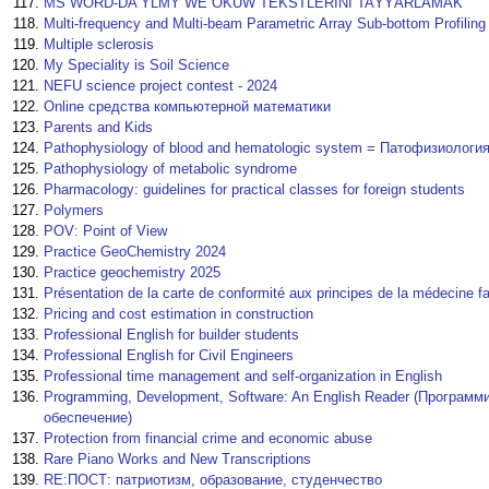
MS WORD-DA YLMY WE OKUW TEKSTLERINI TAÝÝARLAMAK
Multi-frequency and Multi-beam Parametric Array Sub-bottom Profilin
Multiple sclerosis
My Speciality is Soil Science
NEFU science project contest - 2024
Online средства компьютерной математики
Parents and Kids
Pathophysiology of blood and hematologic system = Патофизиологи
Pathophysiology of metabolic syndrome
Pharmacology: guidelines for practical classes for foreign students
Polymers
POV: Point of View
Practice GeoChemistry 2024
Practice geochemistry 2025
Présentation de la carte de conformité aux principes de la médecine fa
Pricing and cost estimation in construction
Professional English for builder students
Professional English for Civil Engineers
Professional time management and self-organization in English
Programming, Development, Software: An English Reader (Программ
обеспечение)
Protection from financial crime and economic abuse
Rare Piano Works and New Transcriptions
RE:ПОСТ: патриотизм, образование, студенчество