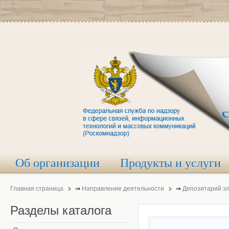
Об организации
Продукты и услуги
Главная страница
⇒
Направление деятельности
⇒
Депозитарий э
Разделы
каталога