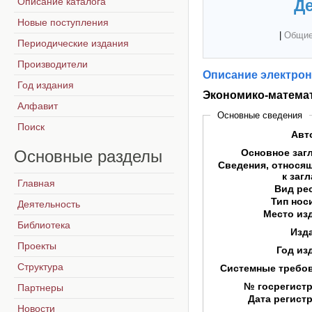
Описание каталога
Де
Новые поступления
|
Общие
Периодические издания
Производители
Описание электрон
Год издания
Экономико-матема
Алфавит
Основные сведения
Поиск
Авт
Основные
разделы
Основное заг
Сведения, относя
к заг
Главная
Вид ре
Тип нос
Деятельность
Место из
Библиотека
Изд
Проекты
Год из
Структура
Системные требо
№ госрегист
Партнеры
Дата регист
Новости