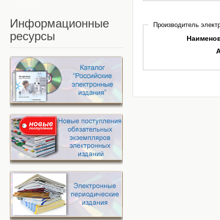
Информационные
Производитель электр
ресурсы
Наимено