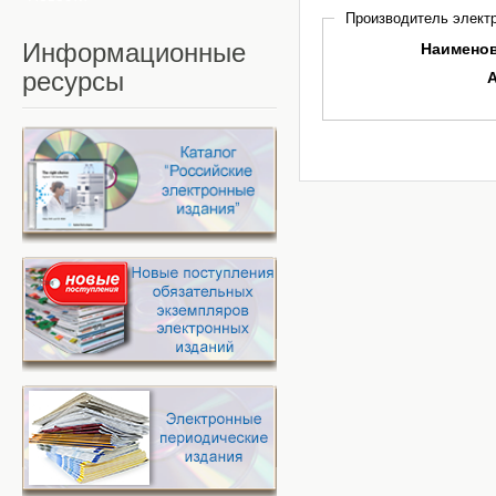
Производитель электр
Информационные
Наимено
ресурсы