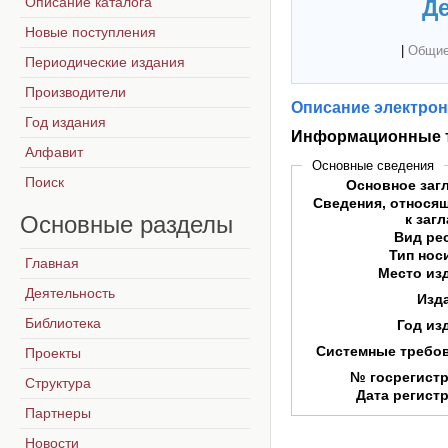
Описание каталога
Де
Новые поступления
|
Общие
Периодические издания
Производители
Описание электрон
Год издания
Информационные т
Алфавит
Основные сведения
Поиск
Основное заг
Сведения, относя
Основные
разделы
к заг
Вид ре
Тип нос
Главная
Место из
Деятельность
Изд
Библиотека
Год из
Системные требо
Проекты
№ госрегист
Структура
Дата регист
Партнеры
Новости