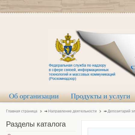
Об организации
Продукты и услуги
Главная страница
⇒
Направление деятельности
⇒
Депозитарий э
Разделы
каталога