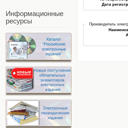
Дата регист
Информационные
ресурсы
Производитель электр
Наимено