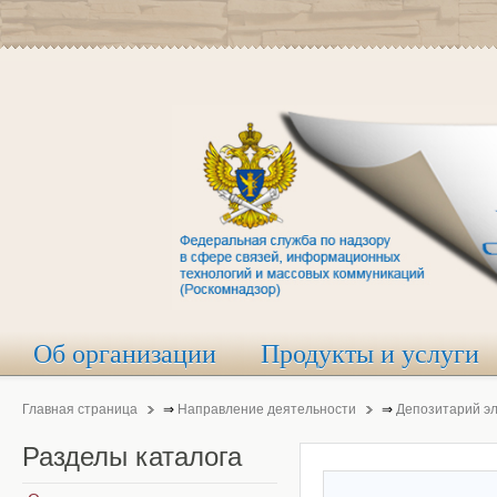
Об организации
Продукты и услуги
Главная страница
⇒
Направление деятельности
⇒
Депозитарий э
Разделы
каталога