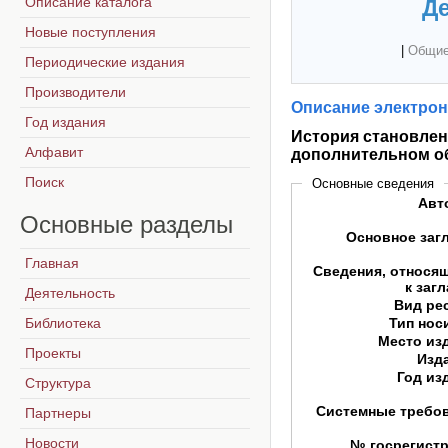
Описание каталога
Де
Новые поступления
|
Общие
Периодические издания
Производители
Описание электрон
Год издания
История становлен
Алфавит
дополнительном о
Поиск
Основные сведения
Авт
Основные
разделы
Основное заг
Главная
Сведения, относя
к заг
Деятельность
Вид ре
Библиотека
Тип нос
Место из
Проекты
Изд
Год из
Структура
Системные требо
Партнеры
Новости
№ госрегист