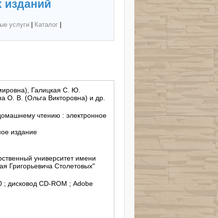
 изданий
ые услуги
|
Каталог
|
мировна), Галицкая С. Ю.
 О. В. (Ольга Викторовна) и др.
домашнему чтению : электронное
ное издание
ственный университет имени
ая Григорьевича Столетовых"
/10 ; дисковод CD-ROM ; Adobe