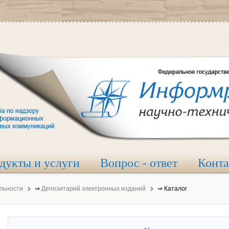
дукты и услуги
Вопрос - ответ
Конт
льности
⇒
Депозитарий электронных изданий
⇒
Каталог