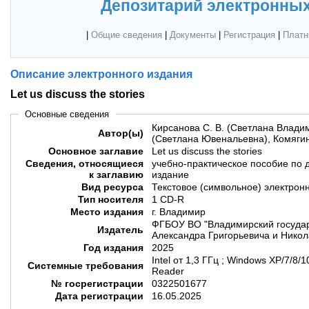
Депозитарий электронных
|
Общие сведения
|
Документы
|
Регистрация
|
Платн
Описание электронного издания
Let us discuss the stories
Основные сведения
Кирсанова С. В. (Светлана Влади
Автор(ы)
(Светлана Ювенальевна), Комягина
Основное заглавие
Let us discuss the stories
Сведения, относящиеся
учебно-практическое пособие по 
к заглавию
издание
Вид ресурса
Текстовое (символьное) электрон
Тип носителя
1 CD-R
Место издания
г. Владимир
ФГБОУ ВО "Владимирский государ
Издатель
Александра Григорьевича и Никол
Год издания
2025
Intel от 1,3 ГГц ; Windows XP/7/8
Системные требования
Reader
№ госрегистрации
0322501677
Дата регистрации
16.05.2025