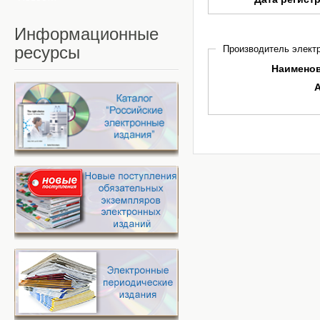
Информационные
ресурсы
Производитель электр
Наимено