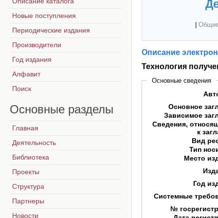
Описание каталога
Де
Новые поступления
|
Общие
Периодические издания
Производители
Описание электрон
Год издания
Технология получе
Алфавит
Основные сведения
Поиск
Авт
Основные
разделы
Основное заг
Зависимое заг
Сведения, относя
Главная
к заг
Вид ре
Деятельность
Тип нос
Библиотека
Место из
Изд
Проекты
Год из
Структура
Системные требо
Партнеры
№ госрегист
Новости
Дата регист