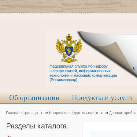
Об организации
Продукты и услуги
Главная страница
⇒
Направление деятельности
⇒
Депозитарий э
Разделы
каталога