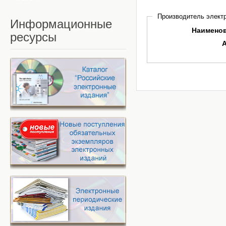
Производитель электр
Информационные
Наимено
ресурсы