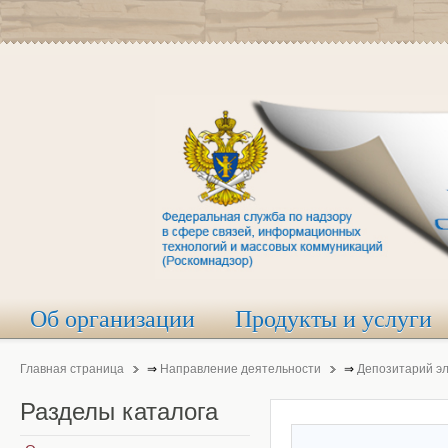
Об организации
Продукты и услуги
Главная страница
⇒
Направление деятельности
⇒
Депозитарий э
Разделы
каталога