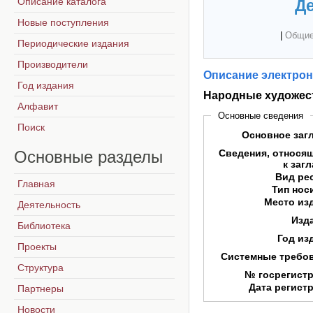
Описание каталога
Де
Новые поступления
|
Общие
Периодические издания
Производители
Описание электрон
Год издания
Народные художес
Алфавит
Основные сведения
Поиск
Основное заг
Основные
разделы
Сведения, относя
к заг
Вид ре
Главная
Тип нос
Место из
Деятельность
Изд
Библиотека
Год из
Проекты
Системные требо
Структура
№ госрегист
Дата регист
Партнеры
Новости