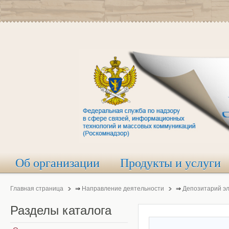
Об организации
Продукты и услуги
Главная страница
⇒
Направление деятельности
⇒
Депозитарий э
Разделы
каталога