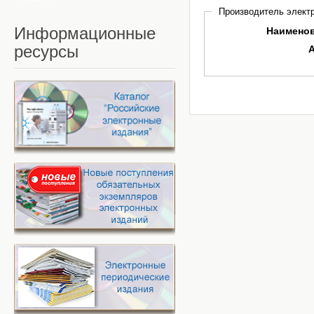
Производитель электр
Информационные
Наимено
ресурсы