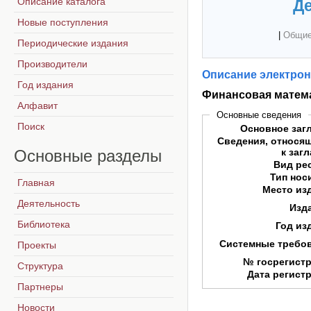
Описание каталога
Де
Новые поступления
|
Общие
Периодические издания
Производители
Описание электрон
Год издания
Финансовая матем
Алфавит
Основные сведения
Поиск
Основное заг
Сведения, относя
Основные
разделы
к заг
Вид ре
Тип нос
Главная
Место из
Деятельность
Изд
Библиотека
Год из
Системные требо
Проекты
№ госрегист
Структура
Дата регист
Партнеры
Новости