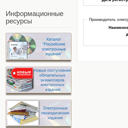
Информационные
ресурсы
Производитель электр
Наимено