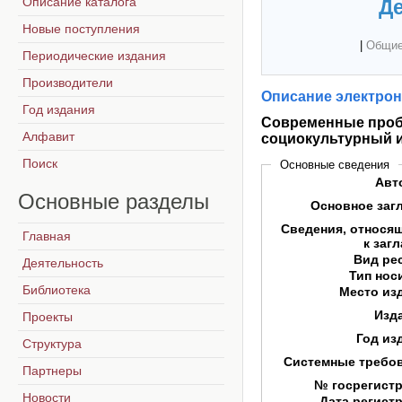
Описание каталога
Де
Новые поступления
|
Общие
Периодические издания
Производители
Описание электрон
Год издания
Современные пробл
Алфавит
социокультурный и
Поиск
Основные сведения
Авт
Основные
разделы
Основное заг
Сведения, относя
Главная
к заг
Вид ре
Деятельность
Тип нос
Библиотека
Место из
Изд
Проекты
Год из
Структура
Системные требо
Партнеры
№ госрегист
Новости
Дата регист