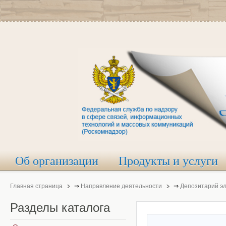
Об организации
Продукты и услуги
Главная страница
⇒
Направление деятельности
⇒
Депозитарий э
Разделы
каталога