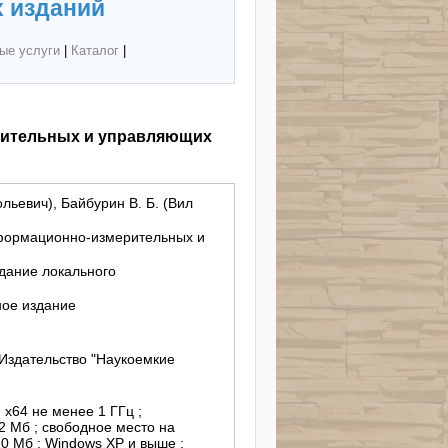
 изданий
ые услуги
|
Каталог
|
рительных и управляющих
льевич), Байбурин В. Б. (Вил
формационно-измерительных и
здание локального
ное издание
Издательство "Наукоемкие
, х64 не менее 1 ГГц ;
2 Мб ; свободное место на
0 Мб ; Windows XP и выше ;