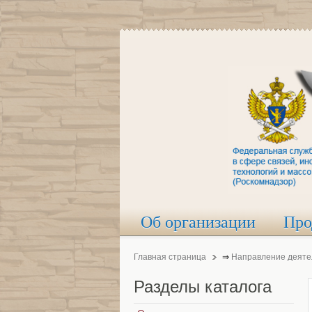
Об организации
Про
Главная страница
⇒
Направление деяте
Разделы
каталога