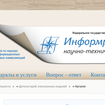
дукты и услуги
Вопрос - ответ
Конт
льности
⇒
Депозитарий электронных изданий
⇒
Каталог