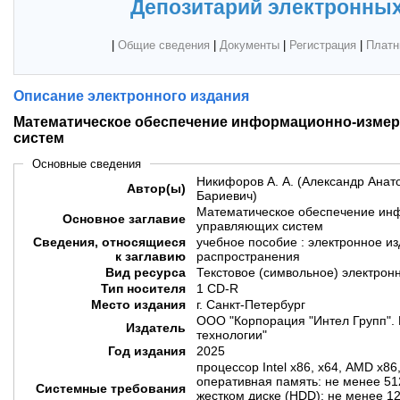
Депозитарий электронных
|
Общие сведения
|
Документы
|
Регистрация
|
Платн
Описание электронного издания
Математическое обеспечение информационно-изме
систем
Основные сведения
Никифоров А. А. (Александр Анато
Автор(ы)
Бариевич)
Математическое обеспечение ин
Основное заглавие
управляющих систем
Сведения, относящиеся
учебное пособие : электронное и
к заглавию
распространения
Вид ресурса
Текстовое (символьное) электрон
Тип носителя
1 CD-R
Место издания
г. Санкт-Петербург
ООО "Корпорация "Интел Групп". 
Издатель
технологии"
Год издания
2025
процессор Intel х86, х64, AMD х86
оперативная память: не менее 51
Системные требования
жестком диске (HDD): не менее 12