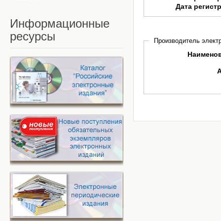
Дата регист
Информационные
ресурсы
Производитель электр
Наимено