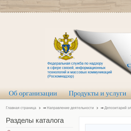
Об организации
Продукты и услуги
Главная страница
⇒
Направление деятельности
⇒
Депозитарий э
Разделы
каталога