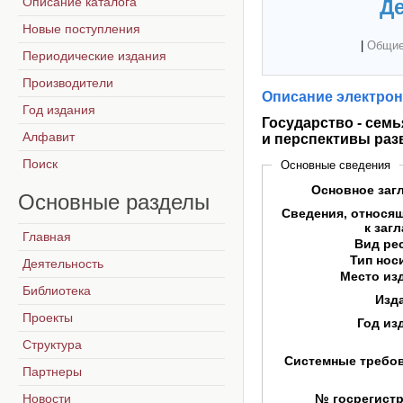
Описание каталога
Де
Новые поступления
|
Общие
Периодические издания
Производители
Описание электрон
Год издания
Государство - сем
Алфавит
и перспективы раз
Поиск
Основные сведения
Основное заг
Основные
разделы
Сведения, относя
к заг
Главная
Вид ре
Тип нос
Деятельность
Место из
Библиотека
Изд
Проекты
Год из
Структура
Системные требо
Партнеры
Новости
№ госрегист