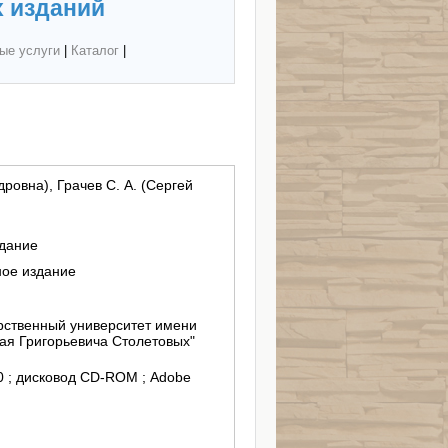
 изданий
ые услуги
|
Каталог
|
ровна), Грачев С. А. (Сергей
здание
ное издание
ственный университет имени
ая Григорьевича Столетовых"
/10 ; дисковод CD-ROM ; Adobe