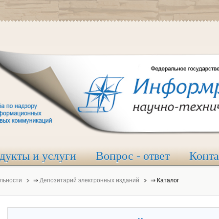
дукты и услуги
Вопрос - ответ
Конт
льности
⇒
Депозитарий электронных изданий
⇒
Каталог