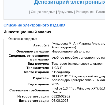
Депозитарий электронных
|
Общие сведения
|
Документы
|
Регистрация
|
Платн
Описание электронного издания
Инвестиционный анализ
Основные сведения
Гундорова М. А. (Марина Александ
Автор(ы)
Александрович)
Основное заглавие
Инвестиционный анализ
Сведения, относящиеся
учебное пособие : электронное и
к заглавию
Вид ресурса
Текстовое (символьное) электрон
Тип носителя
1 CD-R
Место издания
г. Владимир
ФГБОУ ВО "Владимирский государ
Издатель
Александра Григорьевича и Никол
Год издания
2025
Intel от 1,3 ГГц ; Windows XP/7/8
Системные требования
Reader
№ госрегистрации
0322502952
Дата регистрации
06.08.2025