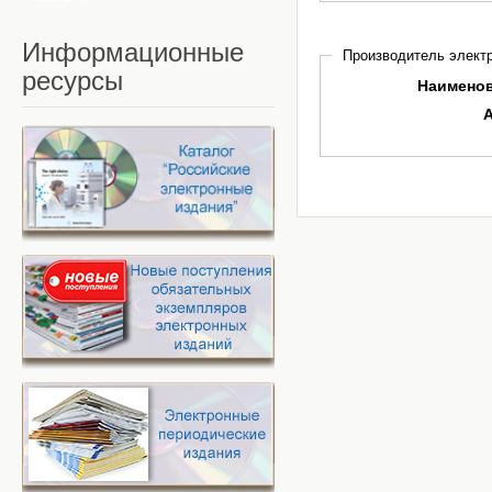
Информационные
Производитель электр
ресурсы
Наимено