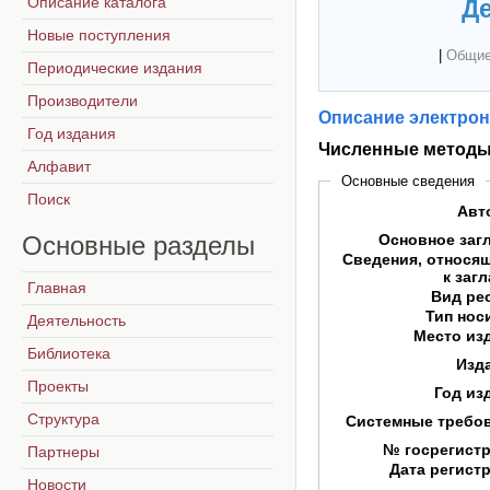
Описание каталога
Де
Новые поступления
|
Общие
Периодические издания
Производители
Описание электрон
Год издания
Численные метод
Алфавит
Основные сведения
Поиск
Авт
Основные
разделы
Основное заг
Сведения, относя
к заг
Главная
Вид ре
Тип нос
Деятельность
Место из
Библиотека
Изд
Проекты
Год из
Структура
Системные требо
№ госрегист
Партнеры
Дата регист
Новости