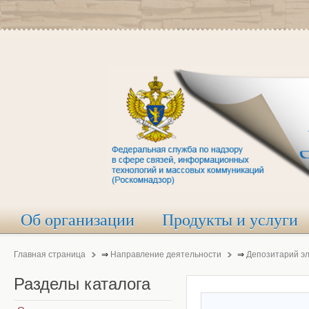
Об организации
Продукты и услуги
Главная страница
⇒
Направление деятельности
⇒
Депозитарий э
Разделы
каталога