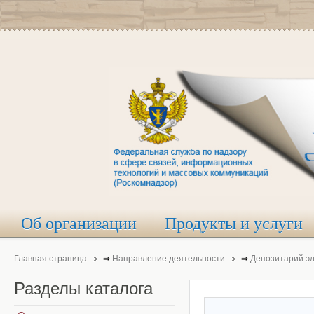
Об организации
Продукты и услуги
Главная страница
⇒
Направление деятельности
⇒
Депозитарий э
Разделы
каталога