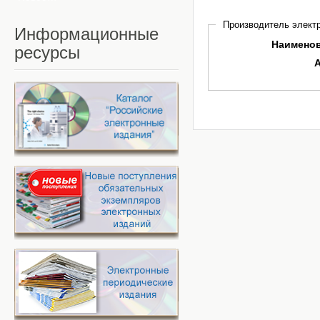
Производитель электр
Информационные
Наимено
ресурсы