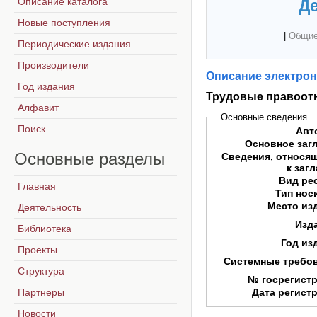
Описание каталога
Де
Новые поступления
|
Общие
Периодические издания
Производители
Описание электрон
Год издания
Трудовые правоот
Алфавит
Основные сведения
Поиск
Авт
Основное заг
Основные
разделы
Сведения, относя
к заг
Вид ре
Главная
Тип нос
Место из
Деятельность
Изд
Библиотека
Год из
Проекты
Системные требо
Структура
№ госрегист
Партнеры
Дата регист
Новости