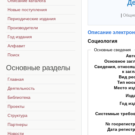
Описание каталога
Де
Новые поступления
|
Общие
Периодические издания
Производители
Описание электрон
Год издания
Социология
Алфавит
Основные сведения
Поиск
Авт
Основное заг
Основные
разделы
Сведения, относя
к заг
Вид ре
Главная
Тип нос
Место из
Деятельность
Изд
Библиотека
Год из
Проекты
Системные требо
Структура
№ госрегист
Партнеры
Дата регист
Новости