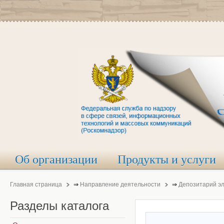
Об организации
Продукты и услуги
Главная страница
⇒
Направление деятельности
⇒
Депозитарий э
Разделы
каталога