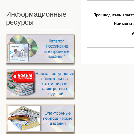
Информационные
Производитель электр
ресурсы
Наимено