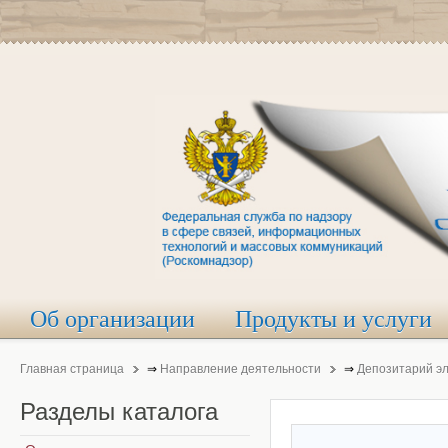
Об организации
Продукты и услуги
Главная страница
⇒
Направление деятельности
⇒
Депозитарий э
Разделы
каталога