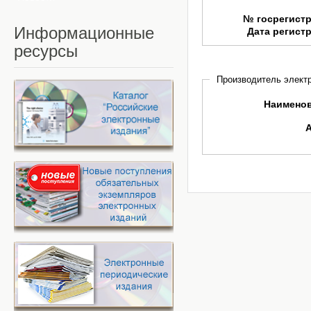
№ госрегист
Информационные
Дата регист
ресурсы
Производитель электр
Наимено