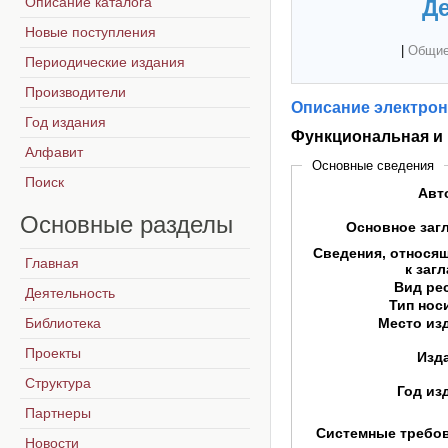
Описание каталога
Де
Новые поступления
|
Общие
Периодические издания
Производители
Описание электрон
Год издания
Функциональная и
Алфавит
Основные сведения
Поиск
Авт
Основные
разделы
Основное заг
Сведения, относя
Главная
к заг
Вид ре
Деятельность
Тип нос
Библиотека
Место из
Проекты
Изд
Структура
Год из
Партнеры
Системные требо
Новости