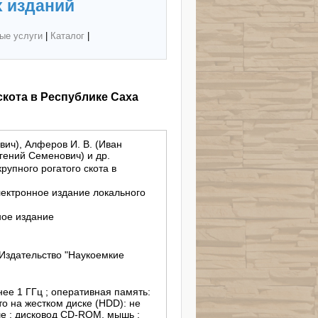
 изданий
ые услуги
|
Каталог
|
скота в Республике Саха
вич), Алферов И. В. (Иван
гений Семенович) и др.
рупного рогатого скота в
лектронное издание локального
ное издание
Издательство "Наукоемкие
енее 1 ГГц ; оперативная память:
о на жестком диске (HDD): не
е ; дисковод CD-ROM, мышь ;