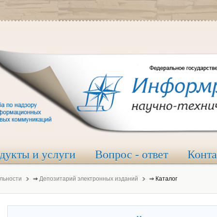
дукты и услуги
Вопрос - ответ
Конт
льности
⇒
Депозитарий электронных изданий
⇒
Каталог