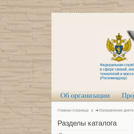
Об организации
Про
Главная страница
⇒
Направление деяте
Разделы
каталога