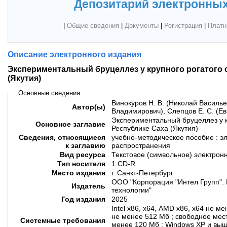
Депозитарий электронных
|
Общие сведения
|
Документы
|
Регистрация
|
Платн
Описание электронного издания
Экспериментальный бруцеллез у крупного рогатого 
(Якутия)
Основные сведения
Винокуров Н. В. (Николай Василье
Автор(ы)
Владимирович), Слепцов Е. С. (Ев
Экспериментальный бруцеллез у к
Основное заглавие
Республике Саха (Якутия)
Сведения, относящиеся
учебно-методическое пособие : э
к заглавию
распространения
Вид ресурса
Текстовое (символьное) электрон
Тип носителя
1 CD-R
Место издания
г. Санкт-Петербург
ООО "Корпорация "Интел Групп". 
Издатель
технологии"
Год издания
2025
Intel х86, х64, AMD х86, х64 не м
не менее 512 Мб ; свободное мест
Системные требования
менее 120 Мб ; Windows XP и выш