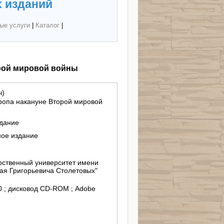
 изданий
ые услуги
|
Каталог
|
рой мировой войны
ч)
ропа накануне Второй мировой
здание
ное издание
ственный университет имени
ая Григорьевича Столетовых"
/10 ; дисковод CD-ROM ; Adobe