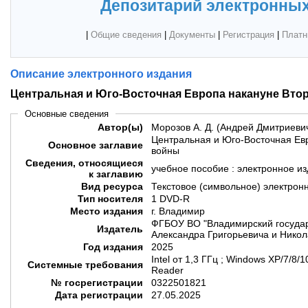
Депозитарий электронных
|
Общие сведения
|
Документы
|
Регистрация
|
Платн
Описание электронного издания
Центральная и Юго-Восточная Европа накануне Вто
Основные сведения
Автор(ы)
Морозов А. Д. (Андрей Дмитриеви
Центральная и Юго-Восточная Ев
Основное заглавие
войны
Сведения, относящиеся
учебное пособие : электронное и
к заглавию
Вид ресурса
Текстовое (символьное) электрон
Тип носителя
1 DVD-R
Место издания
г. Владимир
ФГБОУ ВО "Владимирский государ
Издатель
Александра Григорьевича и Никол
Год издания
2025
Intel от 1,3 ГГц ; Windows XP/7/8
Системные требования
Reader
№ госрегистрации
0322501821
Дата регистрации
27.05.2025