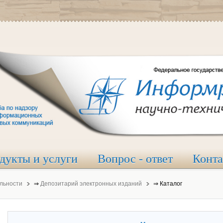
дукты и услуги
Вопрос - ответ
Конт
льности
⇒
Депозитарий электронных изданий
⇒
Каталог