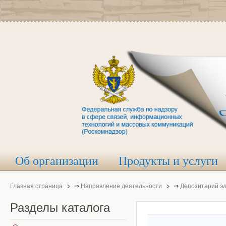
Об организации
Продукты и услуги
Главная страница
⇒
Направление деятельности
⇒
Депозитарий э
Разделы
каталога