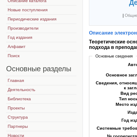
Описание каталога
Де
Новые поступления
|
Общие
Периодические издания
Производители
Описание электрон
Год издания
Теоретические ос
Алфавит
подхода в препода
Поиск
Основные сведения
Авт
Основные
разделы
Основное заг
Главная
Сведения, относя
к заг
Деятельность
Вид ре
Библиотека
Тип нос
Место из
Проекты
Изд
Структура
Год из
Партнеры
Системные требо
Новости
№ госрегист