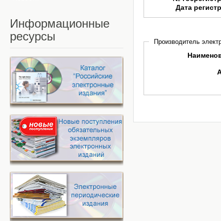
Дата регист
Информационные
ресурсы
Производитель электр
Наимено