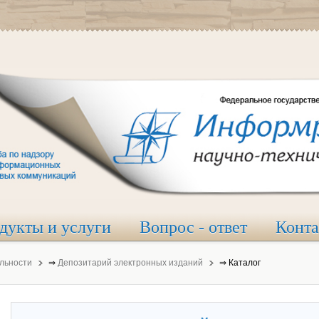
дукты и услуги
Вопрос - ответ
Конт
льности
⇒
Депозитарий электронных изданий
⇒
Каталог