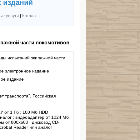
 изданий
ые услуги
|
Каталог
|
ипажной части локомотивов
оды испытаний экипажной части
ое электронное издание
ное издание
т транспорта". Российская
ЗУ от 1 Гб ; 100 Мб HDD ;
аналог ; видеоадаптер от 1024 Мб
м от 800х600 ; дисковод CD-
crobat Reader или аналог