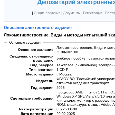
Депозитарий электронных
|
Общие сведения
|
Документы
|
Регистрация
|
Платн
Описание электронного издания
Локомотивостроение. Виды и методы испытаний эк
Основные сведения
Локомотивостроение. Виды и мет
Основное заглавие
локомотивов
Сведения, относящиеся
учебное пособие : самостоятельн
к заглавию
Вид ресурса
Текстовое (символьное) электрон
Тип носителя
1 CD-R
Место издания
г. Москва
ФГАОУ ВО "Российский университе
Издатель
открытая академия транспорта
Год издания
2025
процессор AMD, Intel от 1 ГГц ; О
Windows XP SP3/Vista/7/8/10 или 
Системные требования
или аналог, монитор с разрешение
ROM, клавиатура, мышь ; Adobe A
№ госрегистрации
0322500480
Дата регистрации
20.02.2025