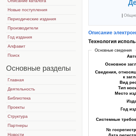
Описание каталога
Де
Новые поступления
|
Общие
Периодические издания
Производители
Описание электрон
Год издания
Технология исполь
Алфавит
Основные сведения
Поиск
Авт
Основное заг
Основные
разделы
Сведения, относя
к заг
Главная
Вид ре
Тип нос
Деятельность
Место из
Библиотека
Изд
Проекты
Год из
Структура
Системные требо
Партнеры
№ госрегист
Новости
Дата регист