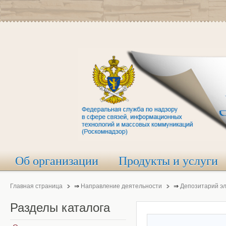
Об организации
Продукты и услуги
Главная страница
⇒
Направление деятельности
⇒
Депозитарий э
Разделы
каталога