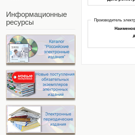
Информационные
Производитель электр
ресурсы
Наимено