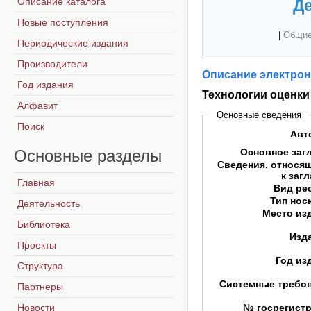
Описание каталога
Де
Новые поступления
|
Общие
Периодические издания
Производители
Описание электрон
Год издания
Технологии оценки
Алфавит
Основные сведения
Поиск
Авт
Основные
разделы
Основное заг
Сведения, относя
к заг
Главная
Вид ре
Тип нос
Деятельность
Место из
Библиотека
Изд
Проекты
Год из
Структура
Системные требо
Партнеры
Новости
№ госрегист