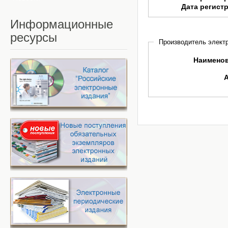
Дата регист
Информационные
ресурсы
Производитель электр
Наимено