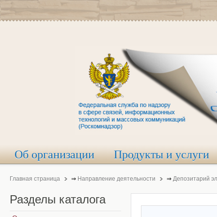
Об организации
Продукты и услуги
Главная страница
⇒
Направление деятельности
⇒
Депозитарий э
Разделы
каталога