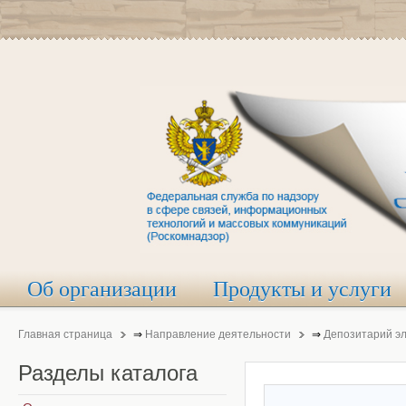
Об организации
Продукты и услуги
Главная страница
⇒
Направление деятельности
⇒
Депозитарий э
Разделы
каталога