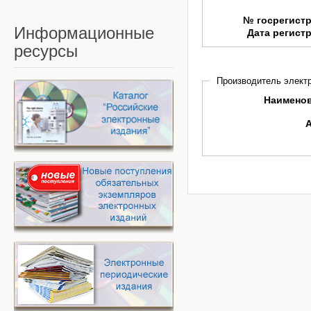
№ госрегист
Информационные
Дата регист
ресурсы
Производитель электр
Наимено