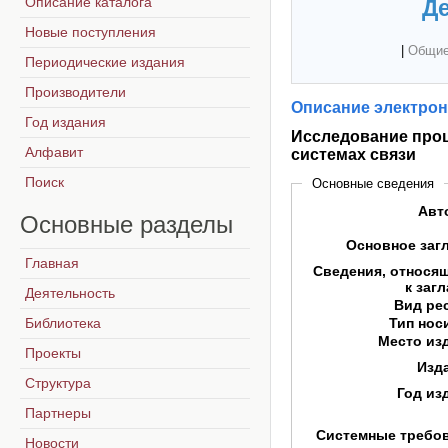
Описание каталога
Де
Новые поступления
|
Общие
Периодические издания
Производители
Описание электрон
Год издания
Исследование про
Алфавит
системах связи
Поиск
Основные сведения
Авт
Основные
разделы
Основное заг
Главная
Сведения, относя
к заг
Деятельность
Вид ре
Библиотека
Тип нос
Место из
Проекты
Изд
Структура
Год из
Партнеры
Системные требо
Новости