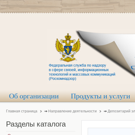
Об организации
Продукты и услуги
Главная страница
⇒
Направление деятельности
⇒
Депозитарий э
Разделы
каталога