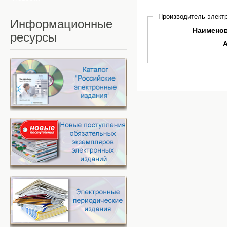
Производитель электр
Информационные
Наимено
ресурсы