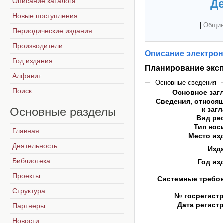
Описание каталога
Де
Новые поступления
|
Общие
Периодические издания
Производители
Описание электрон
Год издания
Планирование эксп
Алфавит
Основные сведения
Поиск
Основное заг
Сведения, относя
Основные
разделы
к заг
Вид ре
Тип нос
Главная
Место из
Деятельность
Изд
Библиотека
Год из
Проекты
Системные требо
Структура
№ госрегист
Дата регист
Партнеры
Новости