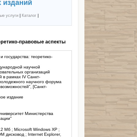
 изданий
ые услуги
|
Каталог
|
еоретико-правовые аспекты
и государства: теоретико-
дународной научной
овательных организаций
 в рамках IV Санкт-
молодежного научного форума
возможностей", [Санкт-
ное издание
университет Министерства
рации"
12 Мб ; Microsoft Windows XP ;
 дисковод ; Internet Explorer,