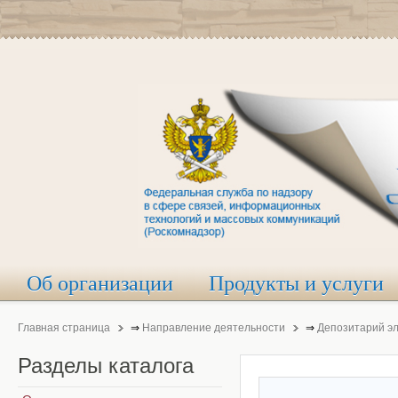
Об организации
Продукты и услуги
Главная страница
⇒
Направление деятельности
⇒
Депозитарий э
Разделы
каталога