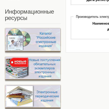
Информационные
ресурсы
Производитель электр
Наимено