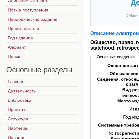
Описание каталога
Де
Новые поступления
|
Общие
Периодические издания
Производители
Описание электрон
Год издания
Общество, право, г
Алфавит
statehood: retrospec
Поиск
Основные сведения
Основное заг
Основные
разделы
Обозначение
Сведения, относя
Главная
к заг
Вид ре
Деятельность
Тип нос
Библиотека
Место из
Изд
Проекты
Год из
Структура
Системные требо
Партнеры
№ госрегист
Новости
Дата регист