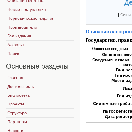
Описание каталога
Де
Новые поступления
|
Общие
Периодические издания
Производители
Описание электрон
Год издания
Государство, прав
Алфавит
Основные сведения
Поиск
Основное заг
Сведения, относя
Основные
разделы
к заг
Вид ре
Тип нос
Главная
Место из
Деятельность
Изд
Библиотека
Год из
Системные требо
Проекты
№ госрегист
Структура
Дата регист
Партнеры
Новости