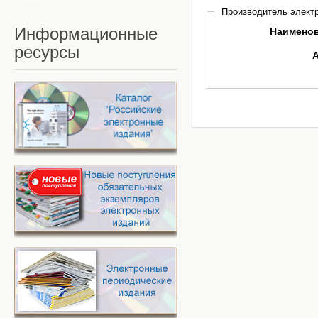
Производитель электр
Информационные
Наимено
ресурсы