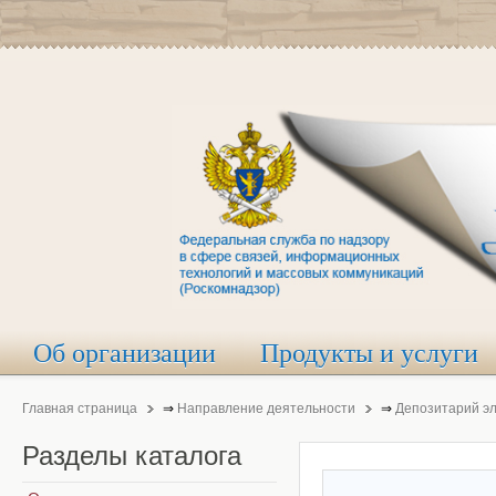
Об организации
Продукты и услуги
Главная страница
⇒
Направление деятельности
⇒
Депозитарий э
Разделы
каталога